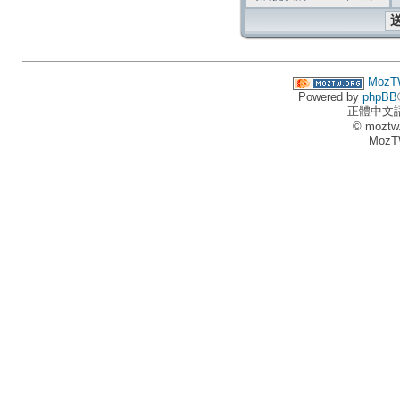
MozT
Powered by
phpBB
正體中文
© moztw
MozT