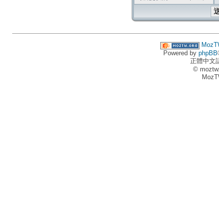
MozT
Powered by
phpBB
正體中文
© moztw
MozT