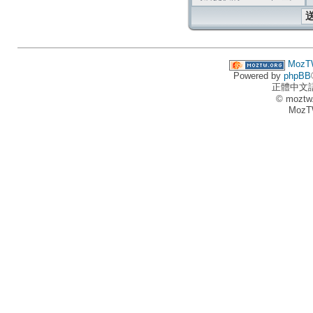
MozT
Powered by
phpBB
正體中文
© moztw
MozT