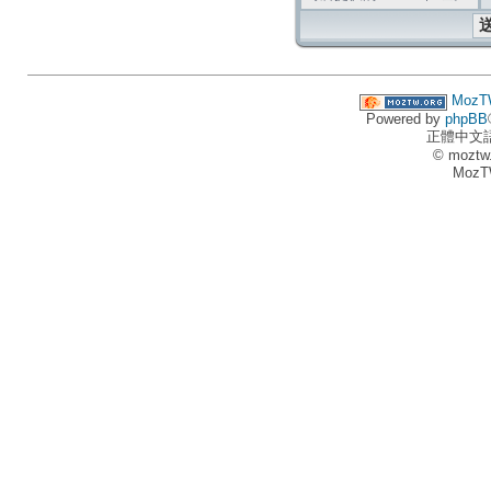
MozT
Powered by
phpBB
正體中文
© moztw
MozT