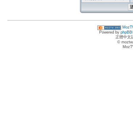
MozT
Powered by
phpBB
正體中文
© moztw
MozT