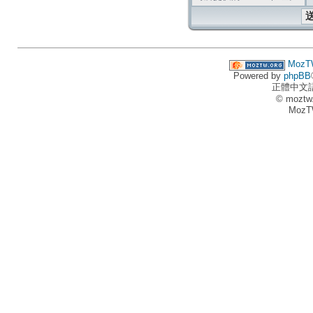
MozT
Powered by
phpBB
正體中文
© moztw
MozT