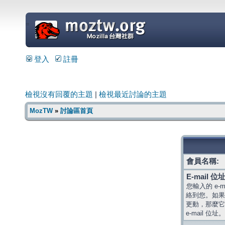
=
登入
註冊
檢視沒有回覆的主題
|
檢視最近討論的主題
MozTW
»
討論區首頁
會員名稱:
E-mail 位址
您輸入的 e-
絡到您。如果
更動，那麼它
e-mail 位址。