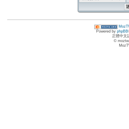
MozT
Powered by
phpBB
正體中文
© moztw
MozT