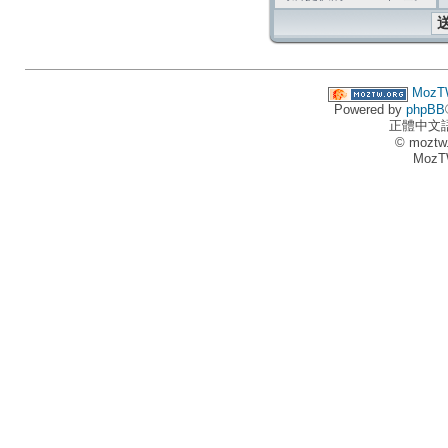
MozT
Powered by
phpBB
正體中文
© moztw
MozT