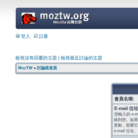
=
登入
註冊
檢視沒有回覆的主題
|
檢視最近討論的主題
MozTW
»
討論區首頁
會員名稱:
E-mail 位址
您輸入的 e-
絡到您。如果
更動，那麼它
e-mail 位址。