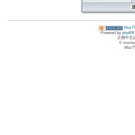
MozT
Powered by
phpBB
正體中文
© moztw
MozT