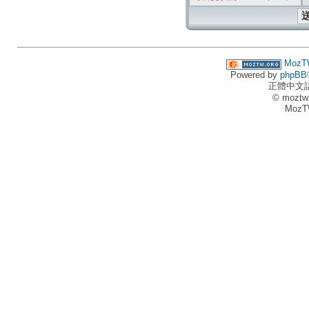
MozT
Powered by
phpBB
正體中文
© moztw
MozT