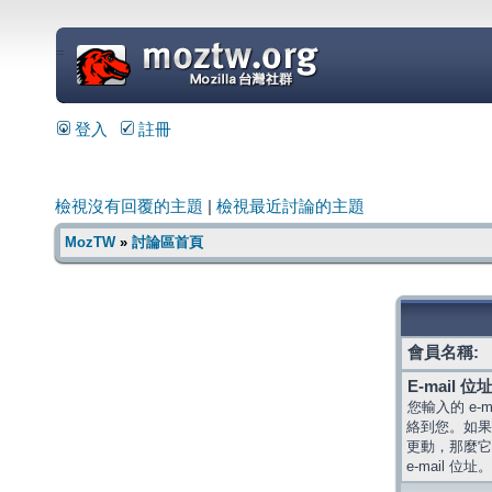
=
登入
註冊
檢視沒有回覆的主題
|
檢視最近討論的主題
MozTW
»
討論區首頁
會員名稱:
E-mail 位址
您輸入的 e-
絡到您。如果
更動，那麼它
e-mail 位址。