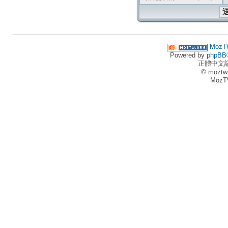
MozT
Powered by
phpBB
正體中文
© moztw
MozT