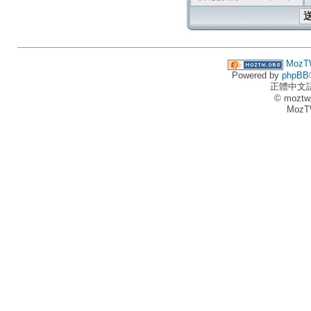
MozT
Powered by
phpBB
正體中文
© moztw
MozT