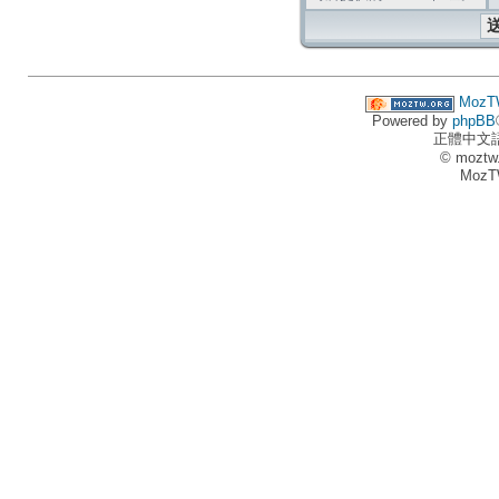
MozT
Powered by
phpBB
正體中文
© moztw
MozT