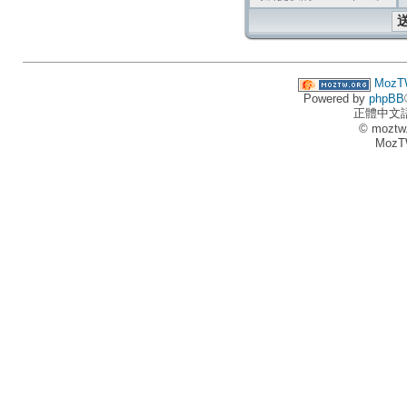
MozT
Powered by
phpBB
正體中文
© moztw
MozT