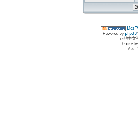
MozT
Powered by
phpBB
正體中文
© moztw
MozT