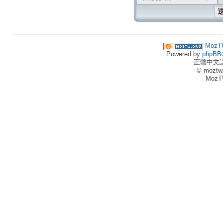
MozT
Powered by
phpBB
正體中文
© moztw
MozT