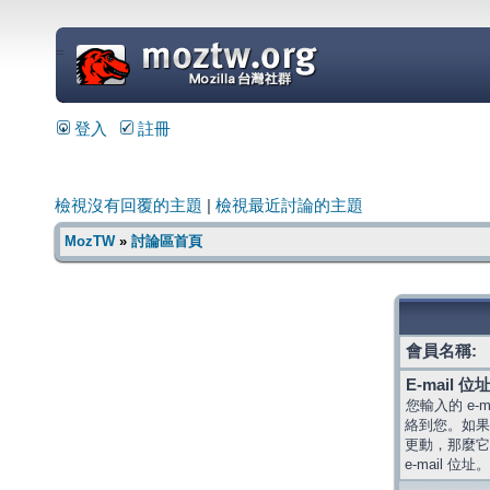
=
登入
註冊
檢視沒有回覆的主題
|
檢視最近討論的主題
MozTW
»
討論區首頁
會員名稱:
E-mail 位址
您輸入的 e-
絡到您。如果
更動，那麼它
e-mail 位址。