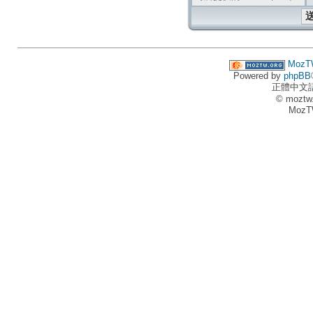
MozT
Powered by
phpBB
正體中文
© moztw
MozT