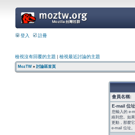
=
登入
註冊
檢視沒有回覆的主題
|
檢視最近討論的主題
MozTW
»
討論區首頁
會員名稱:
E-mail 位址
您輸入的 e-
絡到您。如果
更動，那麼它
e-mail 位址。