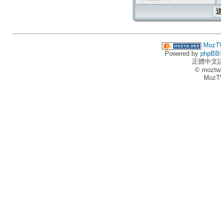
MozT
Powered by
phpBB
正體中文
© moztw
MozT