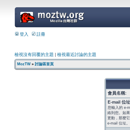
=
登入
註冊
檢視沒有回覆的主題
|
檢視最近討論的主題
MozTW
»
討論區首頁
會員名稱:
E-mail 位址
您輸入的 e-
絡到您。如果
更動，那麼它
e-mail 位址。