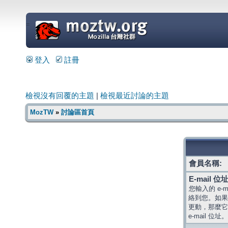
=
登入
註冊
檢視沒有回覆的主題
|
檢視最近討論的主題
MozTW
»
討論區首頁
會員名稱:
E-mail 位址
您輸入的 e-
絡到您。如果
更動，那麼它
e-mail 位址。