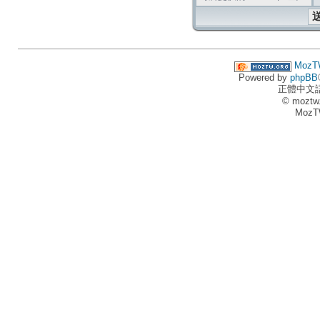
MozT
Powered by
phpBB
正體中文
© moztw
MozT