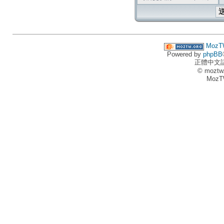
MozT
Powered by
phpBB
正體中文
© moztw
MozT