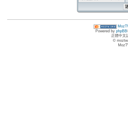
MozT
Powered by
phpBB
正體中文
© moztw
MozT