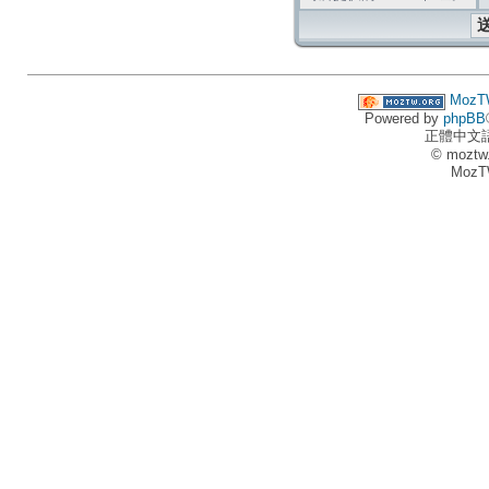
MozT
Powered by
phpBB
正體中文
© moztw
MozT