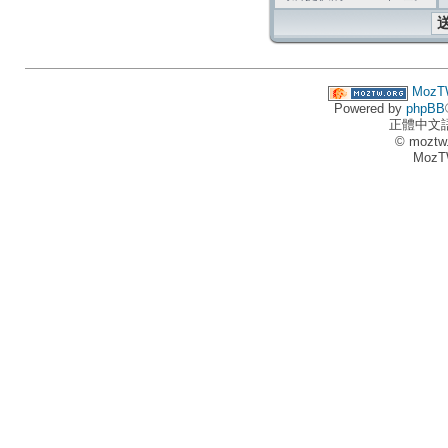
MozT
Powered by
phpBB
正體中文
© moztw
MozT