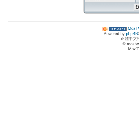
MozT
Powered by
phpBB
正體中文
© moztw
MozT