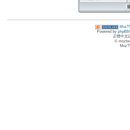
MozT
Powered by
phpBB
正體中文
© moztw
MozT