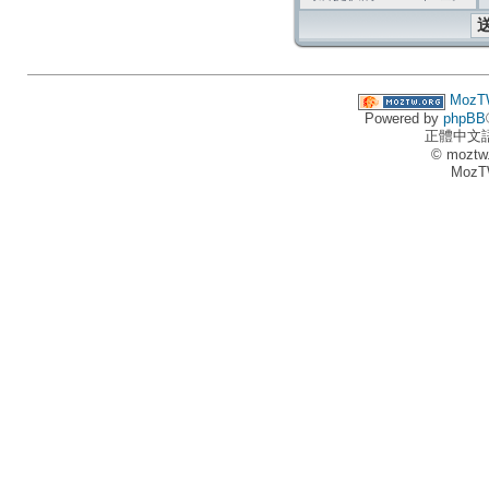
MozT
Powered by
phpBB
正體中文
© moztw
MozT