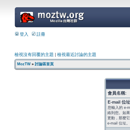
=
登入
註冊
檢視沒有回覆的主題
|
檢視最近討論的主題
MozTW
»
討論區首頁
會員名稱:
E-mail 位址
您輸入的 e-
絡到您。如果
更動，那麼它
e-mail 位址。