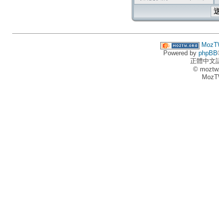
MozT
Powered by
phpBB
正體中文
© moztw
MozT