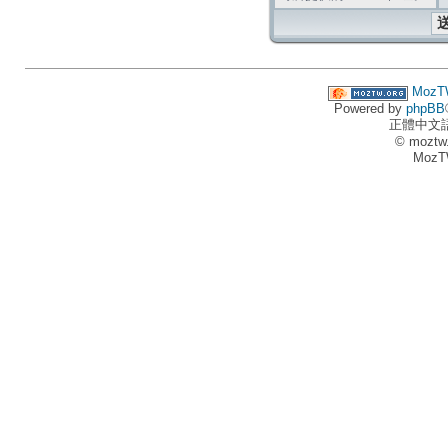
MozT
Powered by
phpBB
正體中文
© moztw
MozT