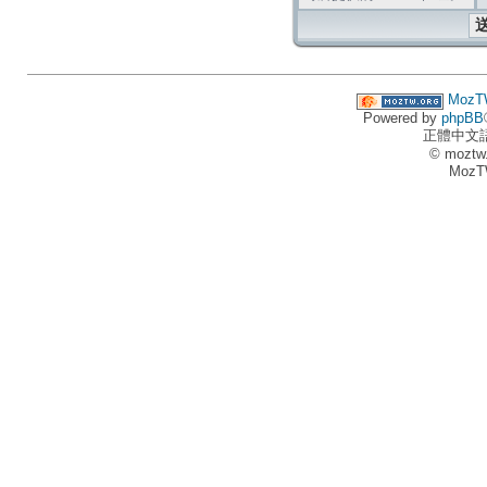
MozT
Powered by
phpBB
正體中文
© moztw
MozT