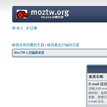
=
登入
註冊
檢視沒有回覆的主題
|
檢視最近討論的主題
MozTW
»
討論區首頁
會員名稱:
E-mail 位址
您輸入的 e-
絡到您。如果
更動，那麼它
e-mail 位址。