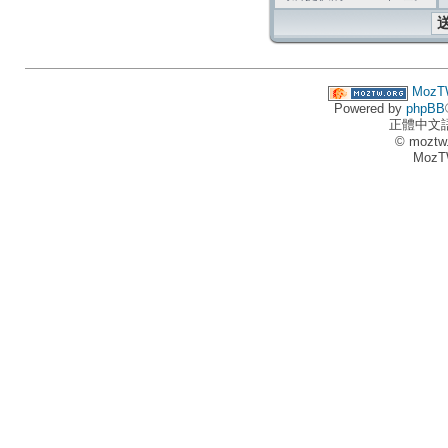
MozT
Powered by
phpBB
正體中文
© moztw
MozT