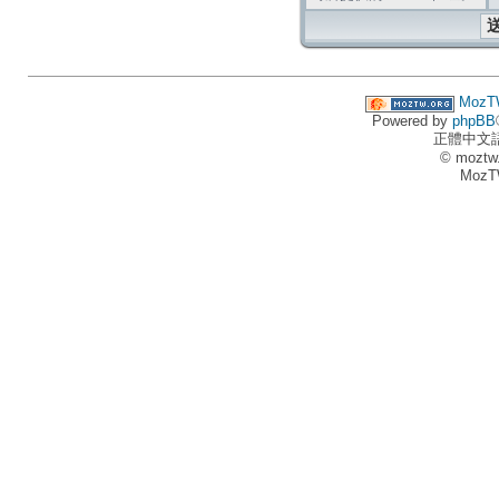
MozT
Powered by
phpBB
正體中文
© moztw
MozT