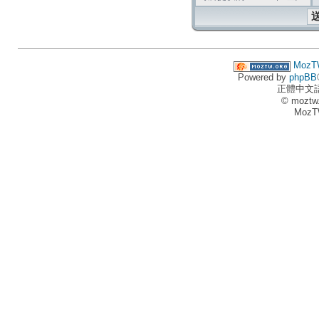
MozT
Powered by
phpBB
正體中文
© moztw
MozT