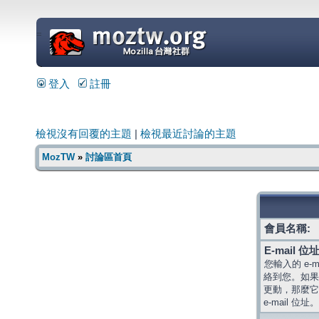
=
登入
註冊
檢視沒有回覆的主題
|
檢視最近討論的主題
MozTW
»
討論區首頁
會員名稱:
E-mail 位址
您輸入的 e-
絡到您。如果
更動，那麼它
e-mail 位址。