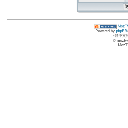
MozT
Powered by
phpBB
正體中文
© moztw
MozT