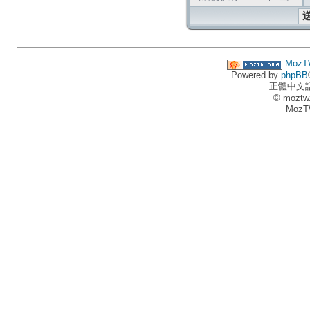
MozT
Powered by
phpBB
正體中文
© moztw
MozT