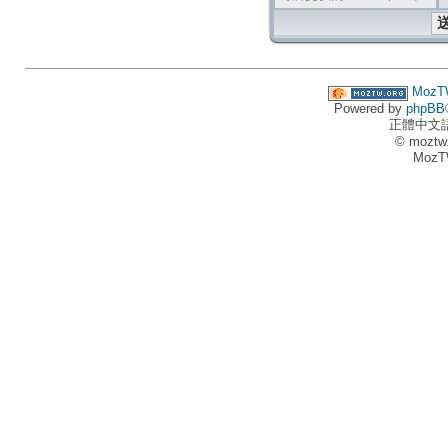
MozT
Powered by
phpBB
正體中文
© moztw
MozT