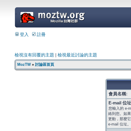
=
登入
註冊
檢視沒有回覆的主題
|
檢視最近討論的主題
MozTW
»
討論區首頁
會員名稱:
E-mail 位址
您輸入的 e-
絡到您。如果
更動，那麼它
e-mail 位址。