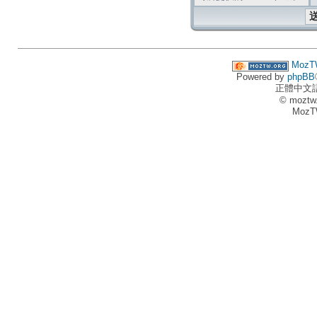
MozT
Powered by
phpBB
正體中文
© moztw
MozT