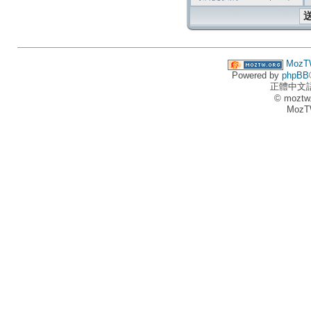
MozT
Powered by
phpBB
正體中文
© moztw
MozT