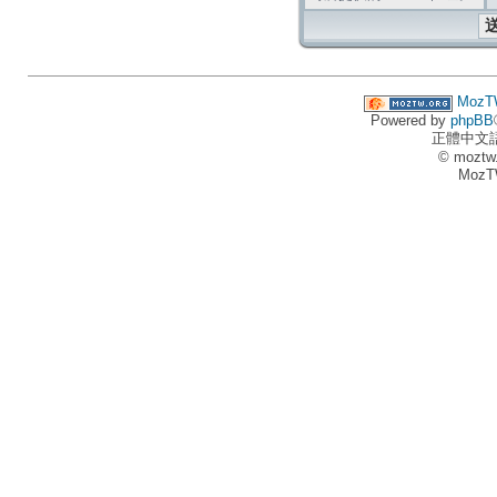
MozT
Powered by
phpBB
正體中文
© moztw
MozT