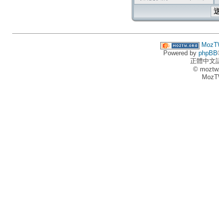
MozT
Powered by
phpBB
正體中文
© moztw
MozT